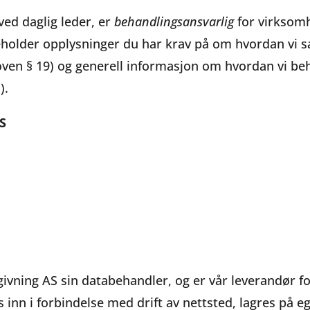
ed daglig leder, er
behandlingsansvarlig
for virksom
eholder opplysninger du har krav på om hvordan vi s
oven § 19) og generell informasjon om hvordan vi b
).
S
vning AS sin databehandler, og er vår leverandør for
inn i forbindelse med drift av nettsted, lagres på e