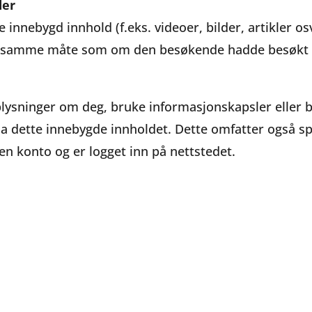
der
 innebygd innhold (f.eks. videoer, bilder, artikler os
ig samme måte som om den besøkende hadde besøkt 
lysninger om deg, bruke informasjonskapsler eller 
ia dette innebygde innholdet. Dette omfatter også sp
n konto og er logget inn på nettstedet.
no, samtykker du i vår bruk av informasjonskapsler.