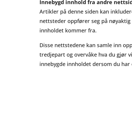
Innebygd innhold fra andre nettsi
Artikler på denne siden kan inkludere
nettsteder oppfører seg på nøyakt
innholdet kommer fra.
Disse nettstedene kan samle inn opp
tredjepart og overvåke hva du gjør v
innebygde innholdet dersom du har e
Samtykke
Når du besøker og bruker jobbirott.
Tilpass samtykkepreferanser