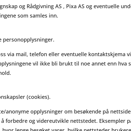
egnskap og Rådgivning AS , Pixa AS og eventuelle un
ningene som samles inn.
ve personopplysninger.
 via mail, telefon eller eventuelle kontaktskjema vil 
lysningene vil ikke bli brukt til noe annet enn hva s
hold.
nskapsler (cookies).
erte/anonyme opplysninger om besøkende på nettside
l å forbedre og videreutvikle nettstedet. Eksempler på
 hvor lenge besøket varer, hvilke nettsteder bruker